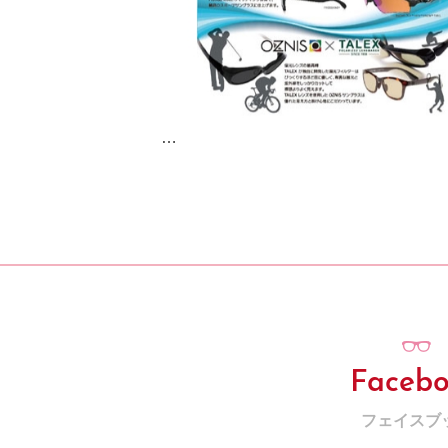
…
Faceb
フェイスブ